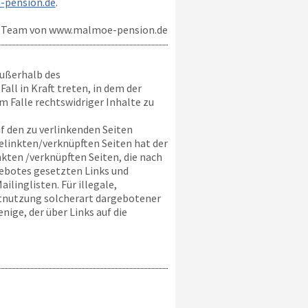
-pension.de
.
r Team von
www.malmoe-pension.de
außerhalb des
ll in Kraft treten, in dem der
 Falle rechtswidriger Inhalte zu
uf den zu verlinkenden Seiten
gelinkten/verknüpften Seiten hat der
inkten /verknüpften Seiten, die nach
gebotes gesetzten Links und
linglisten. Für illegale,
chtnutzung solcherart dargebotener
nige, der über Links auf die