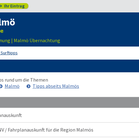
Ihr Eintrag

lmö
nung | Malmö Übernachtung
 Surftipps
ipps rund um die Themen
Malmö
Tipps abseits Malmös
anauskunft
V / Fahrplanauskunft für die Region Malmös