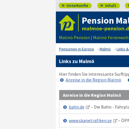
Unterkünfte
Inhalt


Pension Ma
Malmö Pension | Malmö Ferienwoh
Pensionen in Europa
Malmö
Links &
Links zu Malmö
Hier finden Sie interessante Surft
Anreise in die Region Malmö
Anreise in die Region Malmö
bahn.de
– Die Bahn - Fahrpl
www.skanetrafiken.se
– ÖPN