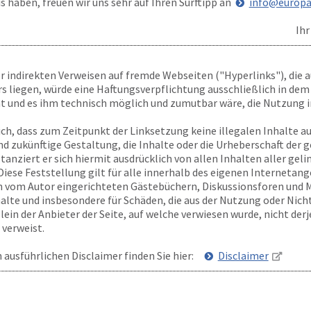
s haben, freuen wir uns sehr auf Ihren Surftipp an
info@europa
Ih
er indirekten Verweisen auf fremde Webseiten ("Hyperlinks"), die 
liegen, würde eine Haftungsverpflichtung ausschließlich in dem Fa
t und es ihm technisch möglich und zumutbar wäre, die Nutzung im
ich, dass zum Zeitpunkt der Linksetzung keine illegalen Inhalte a
nd zukünftige Gestaltung, die Inhalte oder die Urheberschaft der 
stanziert er sich hiermit ausdrücklich von allen Inhalten aller gel
Diese Feststellung gilt für alle innerhalb des eigenen Internetan
 vom Autor eingerichteten Gästebüchern, Diskussionsforen und Mai
halte und insbesondere für Schäden, die aus der Nutzung oder Ni
in der Anbieter der Seite, auf welche verwiesen wurde, nicht derje
 verweist.
n ausführlichen Disclaimer finden Sie hier:
Disclaimer