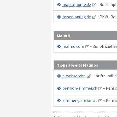
maps.google.de
– Routenpl
reiseplanung.de
– PKW- Rou
Malmö
malmo.com
– Zur offiziel
Tipps abseits Malmös
cj.webservice
– Ihr freundli
pension-zimmer.ch
– Pensi
zimmer-pension.at
– Pensi